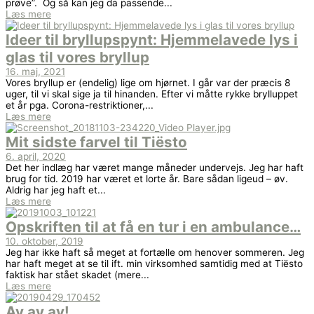
prøve”. Og så kan jeg da passende...
Læs mere
Ideer til bryllupspynt: Hjemmelavede lys i
glas til vores bryllup
16. maj, 2021
Vores bryllup er (endelig) lige om hjørnet. I går var der præcis 8
uger, til vi skal sige ja til hinanden. Efter vi måtte rykke brylluppet
et år pga. Corona-restriktioner,...
Læs mere
Mit sidste farvel til Tiësto
6. april, 2020
Det her indlæg har været mange måneder undervejs. Jeg har haft
brug for tid. 2019 har været et lorte år. Bare sådan ligeud – øv.
Aldrig har jeg haft et...
Læs mere
Opskriften til at få en tur i en ambulance…
10. oktober, 2019
Jeg har ikke haft så meget at fortælle om henover sommeren. Jeg
har haft meget at se til ift. min virksomhed samtidig med at Tiësto
faktisk har stået skadet (mere...
Læs mere
Av av av!