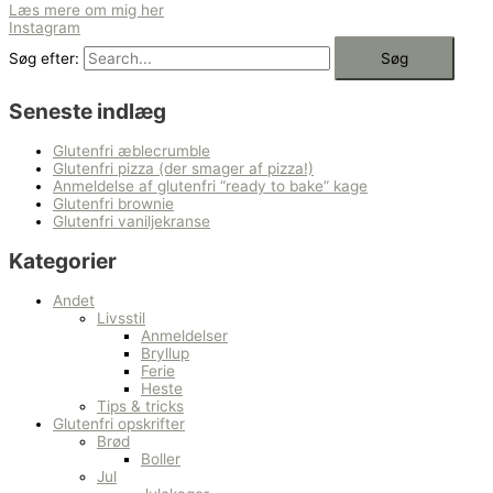
Læs mere om mig her
Instagram
Søg efter:
Seneste indlæg
Glutenfri æblecrumble
Glutenfri pizza (der smager af pizza!)
Anmeldelse af glutenfri “ready to bake” kage
Glutenfri brownie
Glutenfri vaniljekranse
Kategorier
Andet
Livsstil
Anmeldelser
Bryllup
Ferie
Heste
Tips & tricks
Glutenfri opskrifter
Brød
Boller
Jul