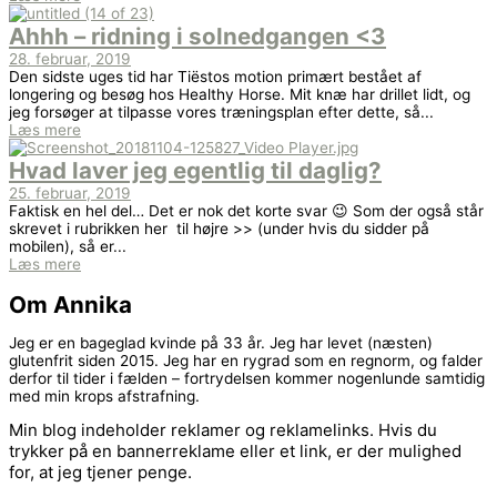
Ahhh – ridning i solnedgangen <3
28. februar, 2019
Den sidste uges tid har Tiëstos motion primært bestået af
longering og besøg hos Healthy Horse. Mit knæ har drillet lidt, og
jeg forsøger at tilpasse vores træningsplan efter dette, så...
Læs mere
Hvad laver jeg egentlig til daglig?
25. februar, 2019
Faktisk en hel del… Det er nok det korte svar 😉 Som der også står
skrevet i rubrikken her til højre >> (under hvis du sidder på
mobilen), så er...
Læs mere
Om Annika
Jeg er en bageglad kvinde på 33 år. Jeg har levet (næsten)
glutenfrit siden 2015. Jeg har en rygrad som en regnorm, og falder
derfor til tider i fælden – fortrydelsen kommer nogenlunde samtidig
med min krops afstrafning.
Min blog indeholder reklamer og reklamelinks. Hvis du
trykker på en bannerreklame eller et link, er der mulighed
for, at jeg tjener penge.