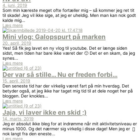
4. juni, 2019
Som min kæreste meget ofte fortæller mig – så kommer jeg ret tit
til skade! Jeg vil ikke sige, at jeg er uheldig. Men man kan nok godt
kalde mig...
Læs mere
Mini vlog: Galopspurt på marken
20. april, 2019
Yes! Så fik jeg lavet en ny vlog til youtube. Det er længe siden
sidst, men tiden har bare ikke været der 🙂 Det er en skam, da jeg
synes...
Læs mere
Der var så stille… Nu er freden forbi…
15. april, 2019
Den seneste tid har der virkelig været fart på min hverdag. Det
betyder også, at jeg ikke har taget mig tid til at dele noget her på
bloggen. Der knokles...
Læs mere
Jaja, vi laver ikke en skid ;)
14. marts, 2019
Jeg er absolut ikke bleg for at indrømme når mit aktivitetsniveau er
minus 1000. Og det nærmer sig virkelig i disse dage! Men jeg er
nok langt fra den eneste...
Læs mere