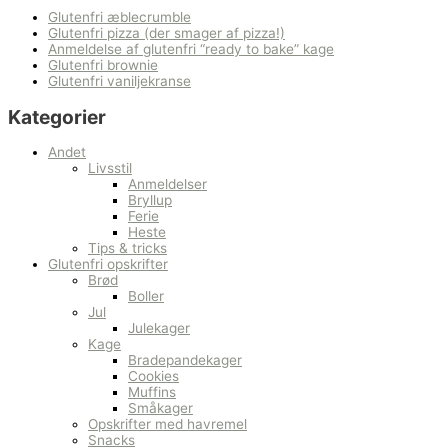
Glutenfri æblecrumble
Glutenfri pizza (der smager af pizza!)
Anmeldelse af glutenfri “ready to bake” kage
Glutenfri brownie
Glutenfri vaniljekranse
Kategorier
Andet
Livsstil
Anmeldelser
Bryllup
Ferie
Heste
Tips & tricks
Glutenfri opskrifter
Brød
Boller
Jul
Julekager
Kage
Bradepandekager
Cookies
Muffins
Småkager
Opskrifter med havremel
Snacks