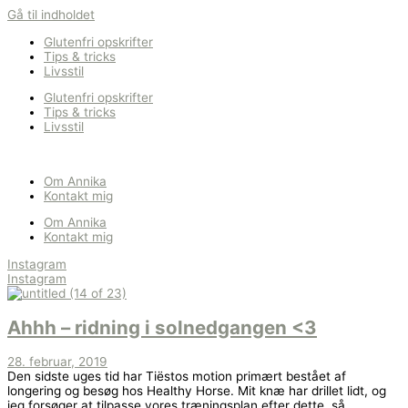
Gå til indholdet
Glutenfri opskrifter
Tips & tricks
Livsstil
Glutenfri opskrifter
Tips & tricks
Livsstil
Om Annika
Kontakt mig
Om Annika
Kontakt mig
Instagram
Instagram
Ahhh – ridning i solnedgangen <3
28. februar, 2019
Den sidste uges tid har Tiëstos motion primært bestået af
longering og besøg hos Healthy Horse. Mit knæ har drillet lidt, og
jeg forsøger at tilpasse vores træningsplan efter dette, så...