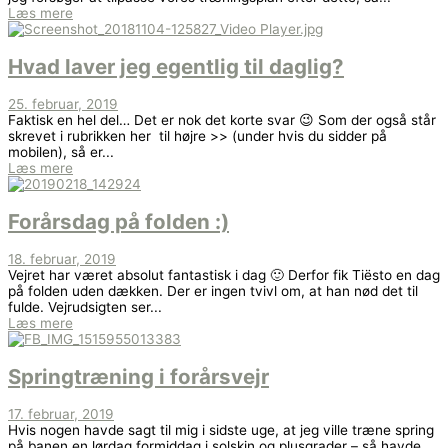
Læs mere
Hvad laver jeg egentlig til daglig?
25. februar, 2019
Faktisk en hel del… Det er nok det korte svar 😉 Som der også står
skrevet i rubrikken her til højre >> (under hvis du sidder på
mobilen), så er...
Læs mere
Forårsdag på folden :)
18. februar, 2019
Vejret har været absolut fantastisk i dag 🙂 Derfor fik Tiësto en dag
på folden uden dækken. Der er ingen tvivl om, at han nød det til
fulde. Vejrudsigten ser...
Læs mere
Springtræning i forårsvejr
17. februar, 2019
Hvis nogen havde sagt til mig i sidste uge, at jeg ville træne spring
på banen en lørdag formiddag i solskin og plusgrader – så havde