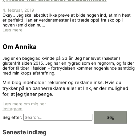
4. februar, 2019
Okay.. Jeg skal absolut ikke prøve at bilde nogen ind, at min hest
er perfekt! Han er verdensmester i at træde optå fra sko op i
hoven (smid den nu...
Læs mere
Om Annika
Jeg er en bageglad kvinde på 33 år. Jeg har levet (næsten)
glutenfrit siden 2015. Jeg har en rygrad som en regnorm, og falder
derfor til tider i fælden – fortrydelsen kommer nogenlunde samtidig
med min krops afstrafning.
Min blog indeholder reklamer og reklamelinks. Hvis du
trykker på en bannerreklame eller et link, er der mulighed
for, at jeg tjener penge.
Læs mere om mig her
Instagram
Søg efter:
Seneste indlæg