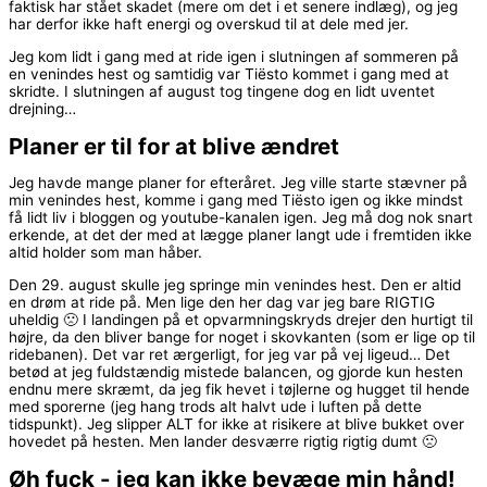
faktisk har stået skadet (mere om det i et senere indlæg), og jeg
har derfor ikke haft energi og overskud til at dele med jer.
Jeg kom lidt i gang med at ride igen i slutningen af sommeren på
en venindes hest og samtidig var Tiësto kommet i gang med at
skridte. I slutningen af august tog tingene dog en lidt uventet
drejning…
Planer er til for at blive ændret
Jeg havde mange planer for efteråret. Jeg ville starte stævner på
min venindes hest, komme i gang med Tiësto igen og ikke mindst
få lidt liv i bloggen og youtube-kanalen igen. Jeg må dog nok snart
erkende, at det der med at lægge planer langt ude i fremtiden ikke
altid holder som man håber.
Den 29. august skulle jeg springe min venindes hest. Den er altid
en drøm at ride på. Men lige den her dag var jeg bare RIGTIG
uheldig 🙁 I landingen på et opvarmningskryds drejer den hurtigt til
højre, da den bliver bange for noget i skovkanten (som er lige op til
ridebanen). Det var ret ærgerligt, for jeg var på vej ligeud… Det
betød at jeg fuldstændig mistede balancen, og gjorde kun hesten
endnu mere skræmt, da jeg fik hevet i tøjlerne og hugget til hende
med sporerne (jeg hang trods alt halvt ude i luften på dette
tidspunkt). Jeg slipper ALT for ikke at risikere at blive bukket over
hovedet på hesten. Men lander desværre rigtig rigtig dumt 🙁
Øh fuck - jeg kan ikke bevæge min hånd!