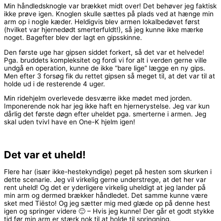
Min håndledsknogle var brækket midt over! Det behøver jeg faktisk
ikke prøve igen. Knoglen skulle sættes på plads ved at hænge min
arm op i nogle kæder. Heldigvis blev armen lokalbedøvet først
(hvilket var hjernedødt smerterfuldt!), så jeg kunne ikke mærke
noget. Bagefter blev der lagt en gipsskinne.
Den første uge har gipsen siddet forkert, så det var et helvede!
Pga. bruddets kompleksitet og fordi vi for alt i verden gerne ville
undgå en operation, kunne de ikke “bare lige” lægge en ny gips.
Men efter 3 forsøg fik du rettet gipsen så meget til, at det var til at
holde ud i de resterende 4 uger.
Min ridehjelm overlevede desværre ikke mødet med jorden.
Imponerende nok har jeg ikke haft en hjernerystelse. Jeg var kun
dårlig det første døgn efter uheldet pga. smerterne i armen. Jeg
skal uden tvivl have en One-K hjelm igen!
Det var et uheld!
Flere har (især ikke-hestekyndige) peget på hesten som skurken i
dette scenarie. Jeg vil virkelig gerne understrege, at det her var
rent uheld! Og det er yderligere virkelig uheldigt at jeg lander på
min arm og dermed brækker håndledet. Det samme kunne være
sket med Tiësto! Og jeg sætter mig med glæde op på denne hest
igen og springer videre 🙂 – Hvis jeg kunne! Der går et godt stykke
tid før min arm er stærk nok til at holde til springning.