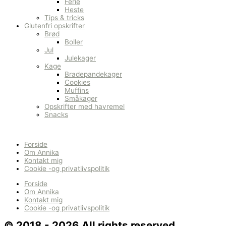
Ferie
Heste
Tips & tricks
Glutenfri opskrifter
Brød
Boller
Jul
Julekager
Kage
Bradepandekager
Cookies
Muffins
Småkager
Opskrifter med havremel
Snacks
Forside
Om Annika
Kontakt mig
Cookie -og privatlivspolitik
Forside
Om Annika
Kontakt mig
Cookie -og privatlivspolitik
© 2018 - 2026 All rights reserved