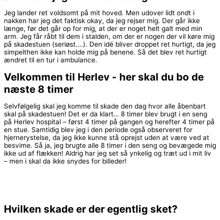
Jeg lander ret voldsomt på mit hoved. Men udover lidt ondt i
nakken har jeg det faktisk okay, da jeg rejser mig. Der går ikke
længe, før det går op for mig, at der er noget helt galt med min
arm. Jeg får råbt til dem i stalden, om der er nogen der vil køre mig
på skadestuen (seriøst….). Den idé bliver droppet ret hurtigt, da jeg
simpelthen ikke kan holde mig på benene. Så det blev ret hurtigt
ændret til en tur i ambulance.
Velkommen til Herlev - her skal du bo de
næste 8 timer
Selvfølgelig skal jeg komme til skade den dag hvor alle åbenbart
skal på skadestuen! Det er da klart… 8 timer blev brugt i en seng
på Herlev hospital – først 4 timer på gangen og herefter 4 timer på
en stue. Samtidig blev jeg i den periode også observeret for
hjernerystelse, da jeg ikke kunne stå oprejst uden at være ved at
besvime. Så ja, jeg brugte alle 8 timer i den seng og bevægede mig
ikke ud af flækken! Aldrig har jeg set så ynkelig og træt ud i mit liv
– men i skal da ikke snydes for billeder!
Hvilken skade er der egentlig sket?