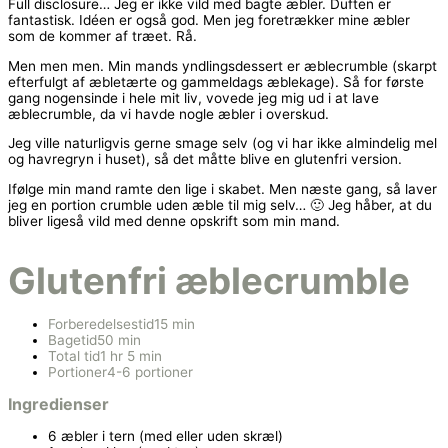
Full disclosure… Jeg er ikke vild med bagte æbler. Duften er
fantastisk. Idéen er også god. Men jeg foretrækker mine æbler
som de kommer af træet. Rå.
Men men men. Min mands yndlingsdessert er æblecrumble (skarpt
efterfulgt af æbletærte og gammeldags æblekage). Så for første
gang nogensinde i hele mit liv, vovede jeg mig ud i at lave
æblecrumble, da vi havde nogle æbler i overskud.
Jeg ville naturligvis gerne smage selv (og vi har ikke almindelig mel
og havregryn i huset), så det måtte blive en glutenfri version.
Ifølge min mand ramte den lige i skabet. Men næste gang, så laver
jeg en portion crumble uden æble til mig selv… 🙂 Jeg håber, at du
bliver ligeså vild med denne opskrift som min mand.
Glutenfri æblecrumble
Forberedelsestid
15 min
Bagetid
50 min
Total tid
1 hr 5 min
Portioner
4-6 portioner
Ingredienser
6 æbler i tern (med eller uden skræl)