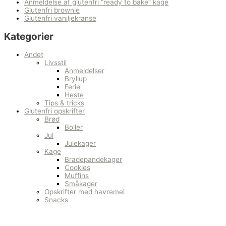
Anmeldelse af glutenfri “ready to bake” kage
Glutenfri brownie
Glutenfri vaniljekranse
Kategorier
Andet
Livsstil
Anmeldelser
Bryllup
Ferie
Heste
Tips & tricks
Glutenfri opskrifter
Brød
Boller
Jul
Julekager
Kage
Bradepandekager
Cookies
Muffins
Småkager
Opskrifter med havremel
Snacks