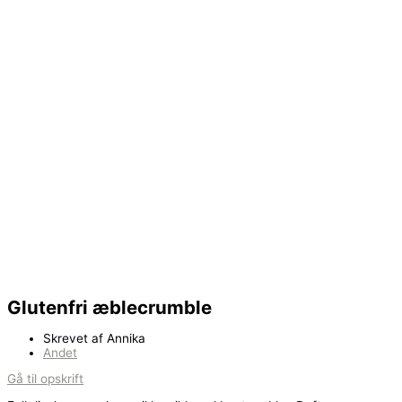
Glutenfri æblecrumble
Skrevet af
Annika
Andet
Gå til opskrift