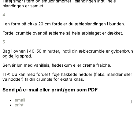
Tilføj smør i tern og smuldr smørret i blandingen indtil hele
blandingen er samlet.
4
I en form på cirka 20 cm fordeler du æbleblandingen i bunden.
Fordel crumble ovenpå æblerne så hele æblelaget er dækket.
5
Bag i ovnen i 40-50 minutter, indtil din æblecrumble er gyldenbrun
og dejlig sprød.
Servér lun med vaniljeis, flødeskum eller creme fraiche.
TIP: Du kan med fordel tilføje hakkede nødder (f.eks. mandler eller
valnødder) til din crumble for ekstra knas.
Send på e-mail eller print/gem som PDF
email
print