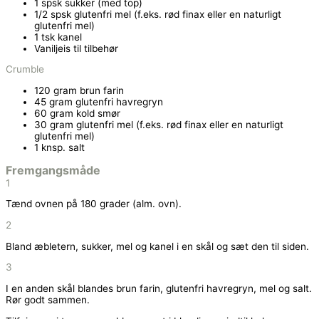
1 spsk sukker (med top)
1/2 spsk glutenfri mel (f.eks. rød finax eller en naturligt
glutenfri mel)
1 tsk kanel
Vaniljeis til tilbehør
Crumble
120 gram brun farin
45 gram glutenfri havregryn
60 gram kold smør
30 gram glutenfri mel (f.eks. rød finax eller en naturligt
glutenfri mel)
1 knsp. salt
Fremgangsmåde
1
Tænd ovnen på 180 grader (alm. ovn).
2
Bland æbletern, sukker, mel og kanel i en skål og sæt den til siden.
3
I en anden skål blandes brun farin, glutenfri havregryn, mel og salt.
Rør godt sammen.