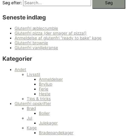
Søg efter:
Seneste indlæg
Glutenfri æblecrumble
Glutenfri pizza (der smager af pizza!)
Anmeldelse af glutenfri “ready to bake” kage
Glutenfri brownie
Glutenfri vaniljekranse
Kategorier
Andet
Livsstil
Anmeldelser
Bryllup
Ferie
Heste
Tips & tricks
Glutenfri opskrifter
Brød
Boller
Jul
Julekager
Kage
Bradepandekager