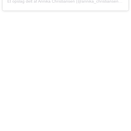
Et opslag delt af Annika Christiansen (@annika_christiansen)
den