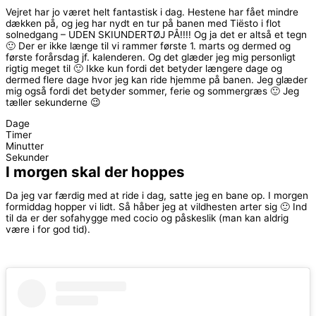
Vejret har jo været helt fantastisk i dag. Hestene har fået mindre
dækken på, og jeg har nydt en tur på banen med Tiësto i flot
solnedgang – UDEN SKIUNDERTØJ PÅ!!!! Og ja det er altså et tegn
🙂 Der er ikke længe til vi rammer første 1. marts og dermed og
første forårsdag jf. kalenderen. Og det glæder jeg mig personligt
rigtig meget til 🙂 Ikke kun fordi det betyder længere dage og
dermed flere dage hvor jeg kan ride hjemme på banen. Jeg glæder
mig også fordi det betyder sommer, ferie og sommergræs 🙂 Jeg
tæller sekunderne 😉
Dage
Timer
Minutter
Sekunder
I morgen skal der hoppes
Da jeg var færdig med at ride i dag, satte jeg en bane op. I morgen
formiddag hopper vi lidt. Så håber jeg at vildhesten arter sig 🙂 Ind
til da er der sofahygge med cocio og påskeslik (man kan aldrig
være i for god tid).