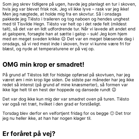
Som jeg skrev tidligere på ugen, havde jeg planlagt en tur i skoven,
hvis jeg var blevet frisk nok. Jeg vil ikke lyve – rask var jeg ikke!
Men jeg nægtede, at holde mig fra en skovtur. Så i onsdags
pakkede jeg Tiësto i traileren og tog naboen og hendes unghest
med til Tisvilde Hegn. Tiësto var helt op i det røde felt (mildest
talt), så det var en lidt udfordrende tur. Når vi lavede alt andet end
at galopere, forsøgte han at sætte i galop – suk! Jeg kom hjem
med en meget sveden krikke 😉 Det var en meget blæsende dag i
onsdags, så vi red mest inde i skoven, hvor vi kunne være fri for
blæst, og nyde at temperaturene er på vej op.
OMG min krop er smadret!
På grund af Tiëstos lidt for hidsige opførsel på skovtuen, har jeg
været øm i min krop lige siden. De sidste par måneder har jeg ikke
redet så intenst (på grund af mine knæsmerter), så formen var
ikke lige helt til en hest der hoppede og dansede rundt 😉
Det var dog ikke kun mig der var smadret oven på turen. Tiësto
var også ret træt, hvilket i den grad er forståeligt.
Torsdag blev derfor en velfortjent fridag for os begge 🙂 Det tror
jeg nu heller ikke, at han har nogen klager til.
Er foråret på vej?