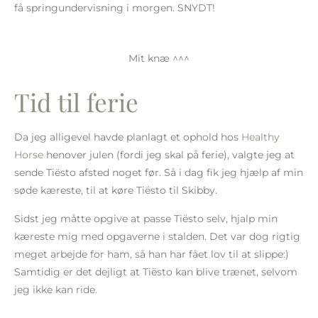
få springundervisning i morgen. SNYDT!
Mit knæ ^^^
Tid til ferie
Da jeg alligevel havde planlagt et ophold hos
Healthy
Horse
henover julen (fordi jeg skal på ferie), valgte jeg at
sende Tiësto afsted noget før. Så i dag fik jeg hjælp af min
søde kæreste, til at køre Tiësto til Skibby.
Sidst jeg måtte opgive at passe Tiësto selv, hjalp min
kæreste mig med opgaverne i stalden. Det var dog rigtig
meget arbejde for ham, så han har fået lov til at slippe:)
Samtidig er det dejligt at Tiësto kan blive trænet, selvom
jeg ikke kan ride.