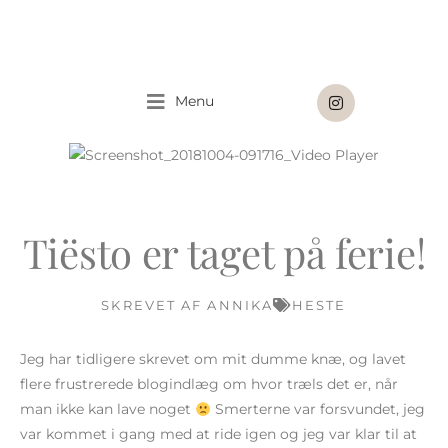
Gå
til
indholdet
I
Menu
n
s
t
a
g
r
a
m
Tiësto er taget på ferie!
SKREVET AF
ANNIKA
HESTE
Jeg har tidligere skrevet om mit dumme knæ, og lavet
flere frustrerede blogindlæg om hvor træls det er, når
man ikke kan lave noget
Smerterne var forsvundet, jeg
var kommet i gang med at ride igen og jeg var klar til at