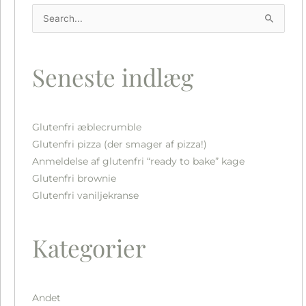
a
Søg
g
efter:
r
a
Seneste indlæg
m
Glutenfri æblecrumble
Glutenfri pizza (der smager af pizza!)
Anmeldelse af glutenfri “ready to bake” kage
Glutenfri brownie
Glutenfri vaniljekranse
Kategorier
Andet