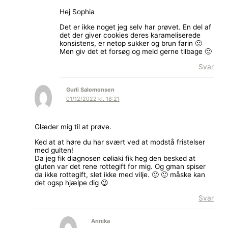
Hej Sophia
Det er ikke noget jeg selv har prøvet. En del af
det der giver cookies deres karameliserede
konsistens, er netop sukker og brun farin 🙂
Men giv det et forsøg og meld gerne tilbage 🙂
Svar
Gurli Salomonsen
01/12/2022 kl. 18:21
Glæder mig til at prøve.
Ked at at høre du har svært ved at modstå fristelser
med gulten!
Da jeg fik diagnosen cøliaki fik heg den besked at
gluten var det rene rottegift for mig. Og gman spiser
da ikke rottegift, slet ikke med vilje. 🙂 🙂 måske kan
det ogsp hjælpe dig 😉
Svar
Annika