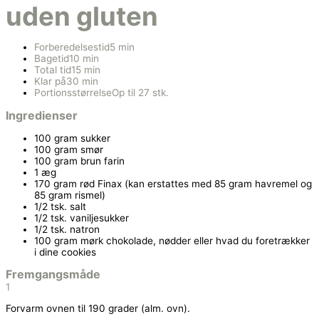
uden gluten
Forberedelsestid
5 min
Bagetid
10 min
Total tid
15 min
Klar på
30 min
Portionsstørrelse
Op til 27 stk.
Ingredienser
100 gram sukker
100 gram smør
100 gram brun farin
1 æg
170 gram rød Finax (kan erstattes med 85 gram havremel og
85 gram rismel)
1/2 tsk. salt
1/2 tsk. vaniljesukker
1/2 tsk. natron
100 gram mørk chokolade, nødder eller hvad du foretrækker
i dine cookies
Fremgangsmåde
1
Forvarm ovnen til 190 grader (alm. ovn).