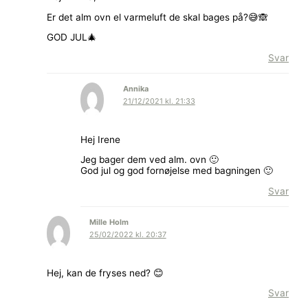
Er det alm ovn el varmeluft de skal bages på?😅🙈
GOD JUL🎄
Svar
Annika
21/12/2021 kl. 21:33
Hej Irene
Jeg bager dem ved alm. ovn 🙂
God jul og god fornøjelse med bagningen 🙂
Svar
Mille Holm
25/02/2022 kl. 20:37
Hej, kan de fryses ned? 😊
Svar