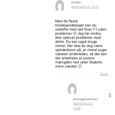
Annika
16/02/2021 kl. 15:23
Med de fleste
bradepandekager kan du
udskifte med rød finax 1:1 uden
problemer 🙂 Jeg har endnu
ikke oplevet problemer med
dette. Du kan også bruge
rismel. Her skal du dog være
opmærksom på, at rismel suger
væsken anderledes, så der kan
det anbefales at justere
mængden ned (eller tilsætte
mere væske) 🙂
Svar
Kennygrinderslev
06/05/2024 kl.
15:09