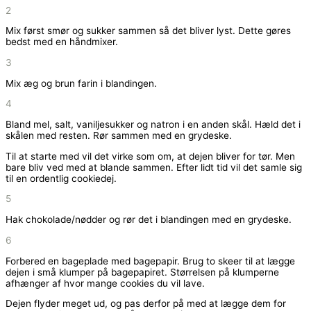
2
Mix først smør og sukker sammen så det bliver lyst. Dette gøres
bedst med en håndmixer.
3
Mix æg og brun farin i blandingen.
4
Bland mel, salt, vaniljesukker og natron i en anden skål. Hæld det i
skålen med resten. Rør sammen med en grydeske.
Til at starte med vil det virke som om, at dejen bliver for tør. Men
bare bliv ved med at blande sammen. Efter lidt tid vil det samle sig
til en ordentlig cookiedej.
5
Hak chokolade/nødder og rør det i blandingen med en grydeske.
6
Forbered en bageplade med bagepapir. Brug to skeer til at lægge
dejen i små klumper på bagepapiret. Størrelsen på klumperne
afhænger af hvor mange cookies du vil lave.
Dejen flyder meget ud, og pas derfor på med at lægge dem for