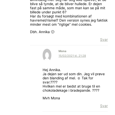
blive så tynde, at de bliver hullede. Er dejen
fast på samme måde, som man kan se på mit
billede under punkt 6?
Har du forsøgt med kombinationen af
havremel/rismel? Den version synes jeg faktisk
minder mest om “rigtige” mel cookies.
Dbh. Annika 🙂
Svar
Mona
15/02/2021 kl. 21:28
Hej Annika.
Ja dejen ser ud som din. Jeg vil prøve
den blanding af mel. ☺️ Tak for
svar.????
Hvilken mel er bedst at bruge til en
chokoladekage i bradepande. ????
Mvh Mona
Svar