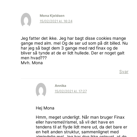
Mona Kjeldsen
15/02/2021 kl. 16:24
Jeg fatter det ikke. Jeg har bagt disse cookies mange
gange med alm. mel Og de ser ud som på dit billed. Nu
har jeg så bagt dem 3 gange med rød finax og de
bliver så tynde at de er lidt hullede. Der er noget galt
men hvad???
Mvh. Mona
Svar
Annika
15/02/2021 kl. 17:27
Hej Mona
Hmm, meget underligt. Når man bruger Finax
eller havremel/rismel, så vil det have en
tendens til at flyde lidt mere ud, da det bare er
en helt anden struktur, sammenlignet med
almindelig mel. Jeg har dog ikke oplevet, at de