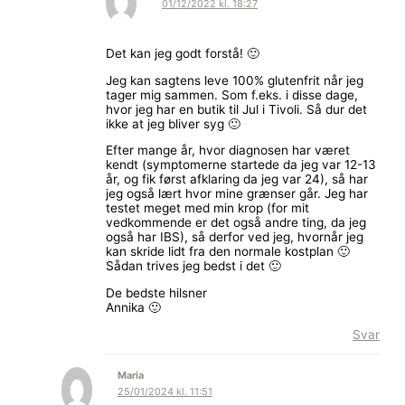
01/12/2022 kl. 18:27
Det kan jeg godt forstå! 🙂
Jeg kan sagtens leve 100% glutenfrit når jeg
tager mig sammen. Som f.eks. i disse dage,
hvor jeg har en butik til Jul i Tivoli. Så dur det
ikke at jeg bliver syg 🙂
Efter mange år, hvor diagnosen har været
kendt (symptomerne startede da jeg var 12-13
år, og fik først afklaring da jeg var 24), så har
jeg også lært hvor mine grænser går. Jeg har
testet meget med min krop (for mit
vedkommende er det også andre ting, da jeg
også har IBS), så derfor ved jeg, hvornår jeg
kan skride lidt fra den normale kostplan 🙂
Sådan trives jeg bedst i det 🙂
De bedste hilsner
Annika 🙂
Svar
Maria
25/01/2024 kl. 11:51