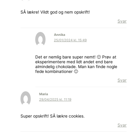
SÅ lækre! Vildt god og nem opskrift!
Svar
Annika
25/01/2024 kl. 15:49
Det er nemlig bare super nemt! 🙂 Prøv at
eksperimentere med lidt andet end bare
almindelig chokolade. Man kan finde nogle
fede kombinationer 🙂
Svar
Maria
29/04/2025 kl. 11:19
Super opskrift! SÅ lækre cookies.
Svar