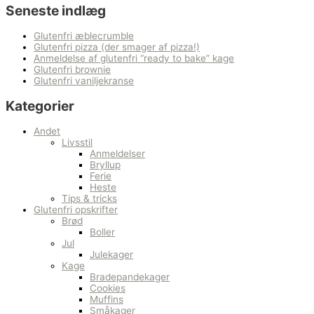
Seneste indlæg
Glutenfri æblecrumble
Glutenfri pizza (der smager af pizza!)
Anmeldelse af glutenfri “ready to bake” kage
Glutenfri brownie
Glutenfri vaniljekranse
Kategorier
Andet
Livsstil
Anmeldelser
Bryllup
Ferie
Heste
Tips & tricks
Glutenfri opskrifter
Brød
Boller
Jul
Julekager
Kage
Bradepandekager
Cookies
Muffins
Småkager