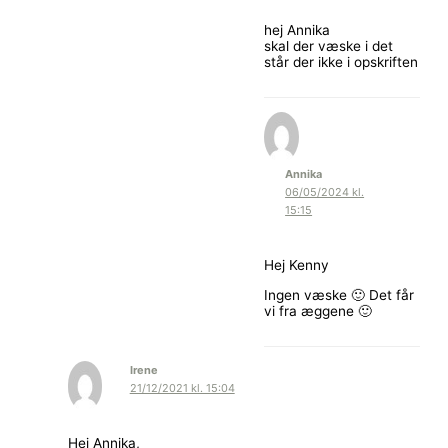
hej Annika
skal der væske i det
står der ikke i opskriften
Annika
06/05/2024 kl.
15:15
Hej Kenny
Ingen væske 🙂 Det får
vi fra æggene 🙂
Irene
21/12/2021 kl. 15:04
Hej Annika,