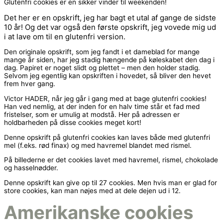
Glutenfri cookies er en sikker vinder til weekenden!
Det her er en opskrift, jeg har bagt et utal af gange de sidste
10 år! Og det var også den første opskrift, jeg vovede mig ud
i at lave om til en glutenfri version.
Den originale opskrift, som jeg fandt i et dameblad for mange
mange år siden, har jeg stadig hængende på køleskabet den dag i
dag. Papiret er noget slidt og plettet – men den holder stadig.
Selvom jeg egentlig kan opskriften i hovedet, så bliver den hevet
frem hver gang.
Victor HADER, når jeg går i gang med at bage glutenfri cookies!
Han ved nemlig, at der inden for en halv time står et fad med
fristelser, som er umulig at modstå. Her på adressen er
holdbarheden på disse cookies meget kort!
Denne opskrift på glutenfri cookies kan laves både med glutenfri
mel (f.eks. rød finax) og med havremel blandet med rismel.
På billederne er det cookies lavet med havremel, rismel, chokolade
og hasselnødder.
Denne opskrift kan give op til 27 cookies. Men hvis man er glad for
store cookies, kan man nøjes med at dele dejen ud i 12.
Amerikanske cookies