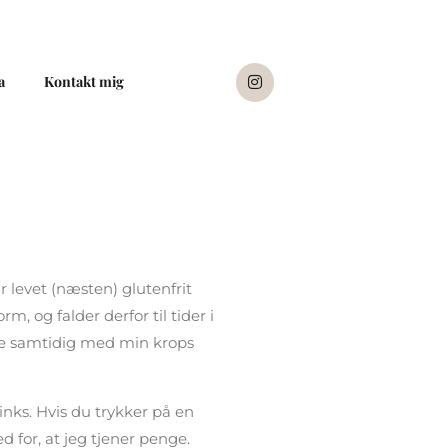
I
a
Kontakt mig
n
s
t
a
g
r
a
m
r levet (næsten) glutenfrit
, og falder derfor til tider i
e samtidig med min krops
nks. Hvis du trykker på en
d for, at jeg tjener penge.