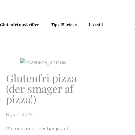
Gå
til
indholdet
Glutenfri opskrifter
Tips & tricks
Livsstil
Glutenfri pizza
(der smager af
pizza!)
8. juni, 2023
På min computer har jeg et