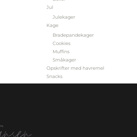
Jul
Julekager
Kage
Bradepandekager
Cookies
Muffins
Småkager
Opskrifter med havremel
Snacks