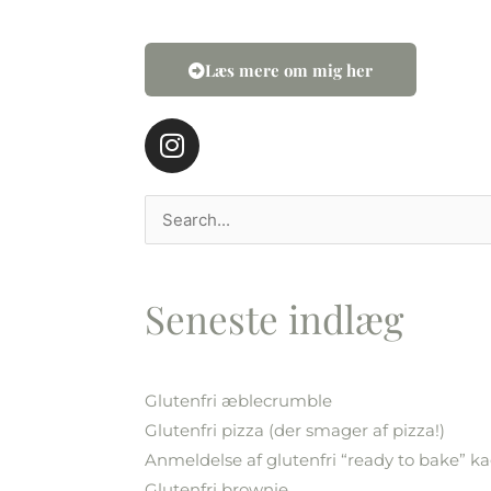
Læs mere om mig her
I
n
s
t
Søg
a
efter:
g
r
Seneste indlæg
a
m
Glutenfri æblecrumble
Glutenfri pizza (der smager af pizza!)
Anmeldelse af glutenfri “ready to bake” k
Glutenfri brownie